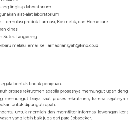
ang lingkup laboratorium
nakan alat-alat laboratorium
 Formulasi produk Farmasi, Kosmetik, dan Homecare
nan dinas
m Sutra, Tangerang
ru melalui email ke : arif.adriansyah@kino.co.id
 segala bentuk tindak penipuan.
luruh proses rekrutmen apabila prosesnya memungut upah deng
ang memungut biaya saat proses rekrutmen, karena sejatinya 
ukan untuk dipunguti upah.
bantu untuk memilah dan memfilter informasi lowongan kerja y
asan yang lebih baik juga dari para Jobseeker.